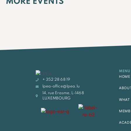
MORE EVENTS
MENU
HOME
+ 352 28 68 19
lpea-office@lpea.lu
ABOU
14, rue Erasme, L-1468
LUXEMBOURG
WHAT 
MEMB
ACAD