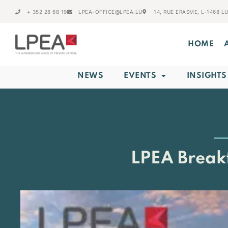
+ 352 28 68 19
LPEA-OFFICE@LPEA.LU
14, RUE ERASME, L-1468 
HOME
NEWS
EVENTS
INSIGHTS
LPEA Breakf