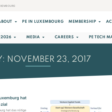
LUXEMBOURG
ABOUT
PE IN LUXEMBOURG
MEMBERSHIP
AC
 2026
MEDIA
CAREERS
PE TECH M
: NOVEMBER 23, 2017
 Luxemburg hat
zial
urg hat das nötige