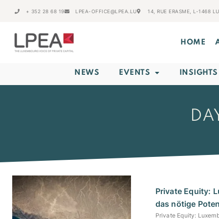
+ 352 28 68 19
LPEA-OFFICE@LPEA.LU
14, RUE ERASME, L-1468 
HOME
NEWS
EVENTS
INSIGHTS
DAY
Private Equity:
das nötige Poten
Private Equity: Luxemb