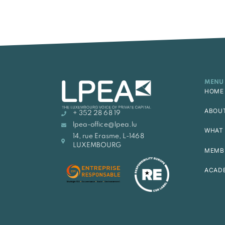
MENU
HOME
ABOU
+ 352 28 68 19
lpea-office@lpea.lu
WHAT 
14, rue Erasme, L-1468
LUXEMBOURG
MEMB
ACAD